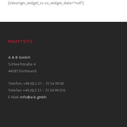
[siteorigin_widget_vc so_widget_data=“null“]
HAUPTSITZ
A & B GmbH
Schleefstraße 4
44287 Dortmund
Telefon: +49 (0) 2 31 – 72 54 99 00
Telefax: +49 (0) 2 31 – 72 54 99 015
E-Mail:
info@a-b.gmbh