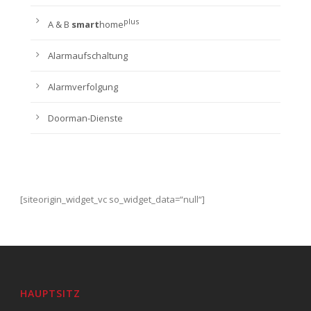
plus
A & B
smart
home
Alarmaufschaltung
Alarmverfolgung
Doorman-Dienste
[siteorigin_widget_vc so_widget_data=“null“]
HAUPTSITZ