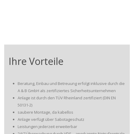
Ihre Vorteile
Beratung, Einbau und Betreuung erfolgt inklusive durch die
A & B GmbH als zertifiziertes Sicherheitsunternehmen
Anlage ist durch den TÜV Rheinland zertifiziert (DIN EN
50131-2)
saubere Montage, da kabellos
Anlage verfügt über Sabotageschutz
Leistungen jederzeit erweiterbar
24/7 Überwachung durch VDS – anerkannte Notrufzentrale