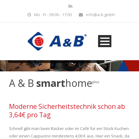
Mo - Fr : 09:00 - 17:00
info@a-b.gmbh
Schützen Sie Ihr Eigentum.
Erfahren Sie mehr über uns...
A & B
smart
home
plus
Moderne Sicherheitstechnik schon ab
3,64€ pro Tag
Schnell gibt man beim Bäcker oder im Café für ein Stück Kuchen
oder einen Cappucino mindestens 4,00 € aus. Hier ein Snack, da