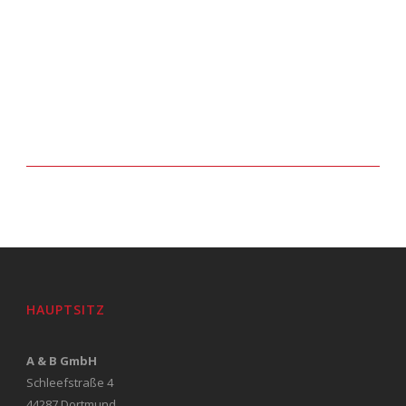
HAUPTSITZ
A & B GmbH
Schleefstraße 4
44287 Dortmund