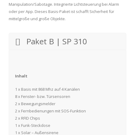
Manipulation/Sabotage. Integrierte Lichtsteuerung bei Alarm
oder per App. Dieses Basis-Paket ist schafft Sicherheit für
mittelgroße und große Objekte.
Paket B | SP 310
Inhalt
1 x Basis mit 868 Mhz auf 4 Kanälen
8 x Fenster- bzw. Türsensoren
2 x Bewegungsmelder
2 x Fernbedienungen mit SOS-Funktion
2 x RFID Chips
1 x Funk-Steckdose
1 x Solar – Außensirene