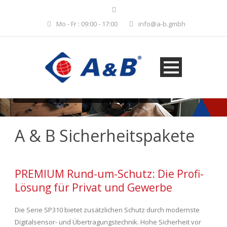
Mo - Fr : 09:00 - 17:00
info@a-b.gmbh
Schützen Sie Ihr Eigentum.
Erfahren Sie mehr über uns...
A & B Sicherheitspakete
PREMIUM Rund-um-Schutz: Die Profi-
Lösung für Privat und Gewerbe
Die Serie SP310 bietet zusätzlichen Schutz durch modernste
Digitalsensor- und Übertragungstechnik. Hohe Sicherheit vor