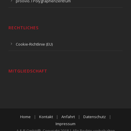
proovio. I Polygraphenzentrum
RECHTLICHES
Cookie-Richtlinie (EU)
MITGLIEDSCHAFT
Home
|
Kontakt
|
Anfahrt
|
Datenschutz
|
Impressum
A & B GmbH®, Copyright 2018 | Alle Rechte vorbehalten