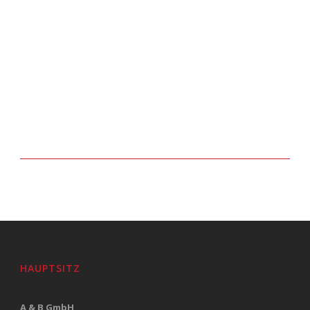
HAUPTSITZ
A & B GmbH