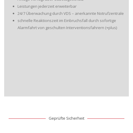
Leistungen jederzeit erweiterbar
24/7 Überwachung durch VDS – anerkannte Notrufzentrale
schnelle Reaktionszeit im Einbruchsfall durch sofortige
Alarmfahrt von geschulten Interventionsfahrern (+plus)
Geprüfte Sicherheit