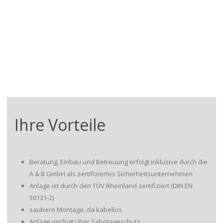
Ihre Vorteile
Beratung, Einbau und Betreuung erfolgt inklusive durch die
A & B GmbH als zertifiziertes Sicherheitsunternehmen
Anlage ist durch den TÜV Rheinland zertifiziert (DIN EN
50131-2)
saubere Montage, da kabellos
Anlage verfügt über Sabotageschutz