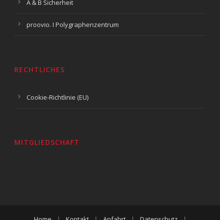
A & B Sicherheit
proovio. I Polygraphenzentrum
RECHTLICHES
Cookie-Richtlinie (EU)
MITGLIEDSCHAFT
Home
|
Kontakt
|
Anfahrt
|
Datenschutz
|