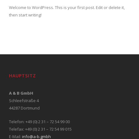
Welcome to WordPress. This is your first post. Edit or delete it,
then start writing!
HAUPTSITZ
A & B GmbH
Schleefstraße 4
44287 Dortmund
Telefon: +49 (0) 2 31 – 72 54 99 00
Telefax: +49 (0) 2 31 – 72 54 99 015
E-Mail:
info@a-b.gmbh